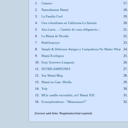
1.
Casazoo
17
2.
Naturalmente Mamá
18
3.
La Familia Cool
19
4.
Una colombiana en California-La Sirenita
20
5.
Ana Laura ..:: Cambio de cuna obligatorio::..
21
6.
La Mamá de Nicolás
22
7.
PinkGuayoyo
23
8.
Simple & Delicioso-Amigos y Compañeros No Matter What
24
9.
Mamá Ecológica
25
10.
Ezzy Guerrero-Languzzi
26
11.
NUTRICAMPEONES
27
12.
Soy Mamá Blog
28
13.
Mamá en Casa- Mirilla
29
14.
Yoly
30
15.
MUn castillo escondido, en? Mamá XXI
31
16.
Ecoexploradores - "Miauuuuuu!!"
32
(Cannot add links: Registration/trial expired)