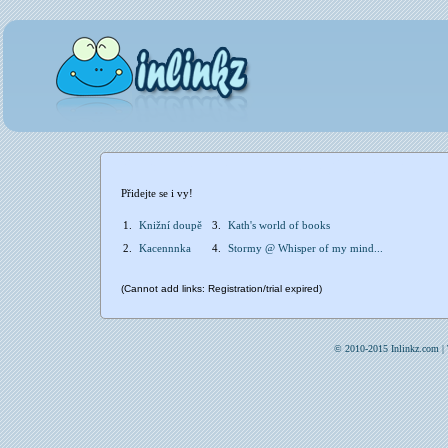
Přidejte se i vy!
1.
Knižní doupě
3.
Kath's world of books
2.
Kacennnka
4.
Stormy @ Whisper of my mind...
(Cannot add links: Registration/trial expired)
© 2010-2015 Inlinkz.com |