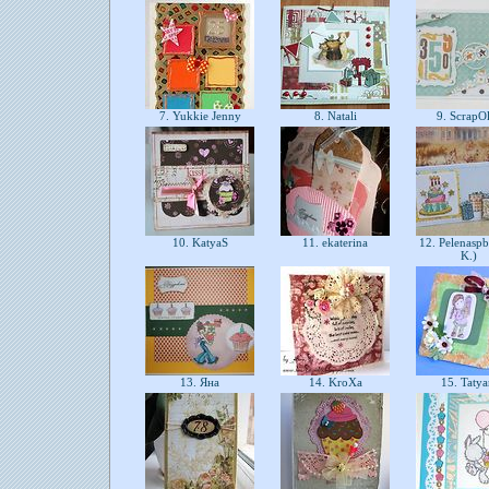
7. Yukkie Jenny
8. Natali
9. ScrapO
10. KatyaS
11. ekaterina
12. Pelenaspb
K.)
13. Яна
14. KroXa
15. Taty