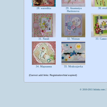
28. wareshka
29. Anastasiya
30. evo
Haritonova
31. Natali
32. Woman
33. Саян
34. Марианна
35. Mrakozjavka
(Cannot add links: Registration/trial expired)
© 2010-2015 Inlinkz.com |