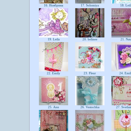
16. Ноябрина
17. Solomiya
18. Lei
19. Leila
20. belinee
21. Nat
22. Emily
23. Fleur
24. Emi
25. Ann
26. Vestochka
27. Svetla