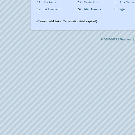
11.
Tia ionca
23.
Vania Yun
35.
Ana Yamam
12.
Gi Guerreiro
24.
Ale Dossena
36.
ligia
(Cannot add links: Registration/trial expired)
© 2010-2015 Inlinkz.com |