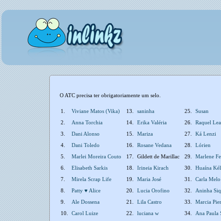
O ATC precisa ter obrigatoriamente um selo.
1.
Viviane Matos (Vika)
13.
saninha
25.
Susan
2.
Anna Torchia
14.
Erika Valéria
26.
Raquel Lea
3.
Dani Alonso
15.
Mariza
27.
Ká Lenzi
4.
Dani Toledo
16.
Rosane Vedana
28.
Lórien
5.
Marlei Moreira Couto
17.
Gildett de Marillac
29.
Marlene Fe
6.
Elisabeth Sarkis
18.
Irineia Kirach
30.
Huaína Kél
7.
Mirela Scrap Life
19.
Maria José
31.
Carla Melo
8.
Patty ♥ Alice
20.
Lucia Orofino
32.
Aninha Siq
9.
Ale Dossena
21.
Lila Castro
33.
Marcia Pie
10.
Carol Luize
22.
luciana w
34.
Ana Paula 