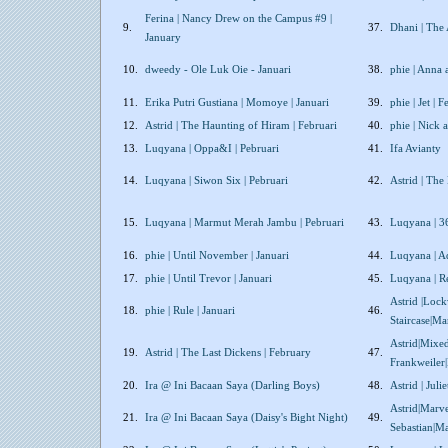
Ferina | Nancy Drew on the Campus #9 |
9.
37.
Dhani | The
January
10.
dweedy - Ole Luk Oie - Januari
38.
phie | Anna 
11.
Erika Putri Gustiana | Momoye | Januari
39.
phie | Jet | F
12.
Astrid | The Haunting of Hiram | Februari
40.
phie | Nick 
13.
Luqyana | Oppa&I | Pebruari
41.
Ifa Avianty
14.
Luqyana | Siwon Six | Pebruari
42.
Astrid | The
15.
Luqyana | Marmut Merah Jambu | Pebruari
43.
Luqyana | 3
16.
phie | Until November | Januari
44.
Luqyana | Ad
17.
phie | Until Trevor | Januari
45.
Luqyana | Re
Astrid |Loc
18.
phie | Rule | Januari
46.
Staircase|Ma
Astrid|Mixed
19.
Astrid | The Last Dickens | February
47.
Frankweiler
20.
Ira @ Ini Bacaan Saya (Darling Boys)
48.
Astrid | Juli
Astrid|Marv
21.
Ira @ Ini Bacaan Saya (Daisy's Bight Night)
49.
Sebastian|Ma