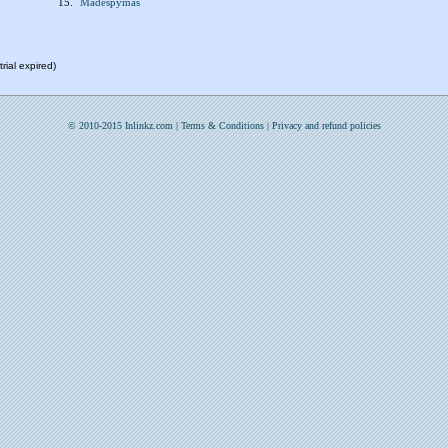
15.
Madespymas
rial expired)
© 2010-2015 Inlinkz.com |
Terms & Conditions
|
Privacy and refund policies