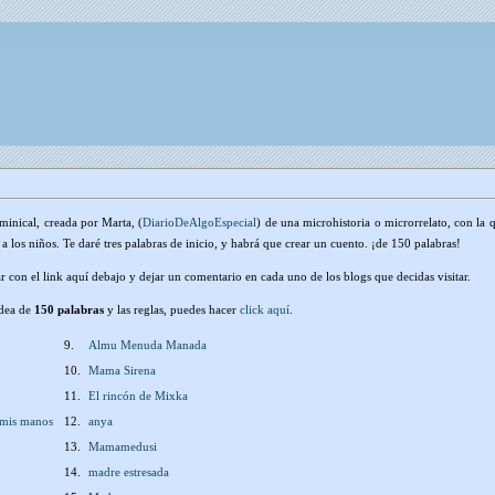
minical, creada por Marta, (
DiarioDeAlgoEspecial
) de una microhistoria o microrrelato, con la 
 a los niños. Te daré tres palabras de inicio, y habrá que crear un cuento. ¡de 150 palabras!
r con el link aquí debajo y dejar un comentario en cada uno de los blogs que decidas visitar.
idea de
150 palabras
y las reglas, puedes hacer
click aquí
.
9.
Almu Menuda Manada
10.
Mama Sirena
11.
El rincón de Mixka
 mis manos
12.
anya
13.
Mamamedusi
14.
madre estresada