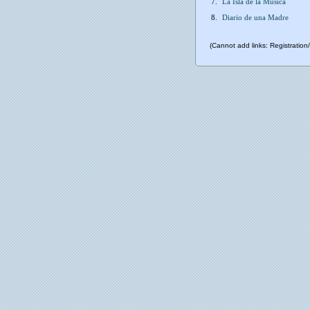
7.
La Isla de la Música
8.
Diario de una Madre
(Cannot add links: Registration/t