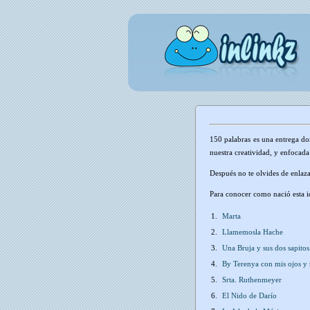
150 palabras es una entrega do
nuestra creatividad, y enfocada
Después no te olvides de enlaza
Para conocer como nació esta 
1.
Marta
2.
Llamemosla Hache
3.
Una Bruja y sus dos sapitos
4.
By Terenya con mis ojos y
5.
Srta. Ruthenmeyer
6.
El Nido de Darío