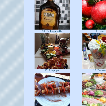
13. En kopp kaffe
14. Ezter
17. Elfepigen
18. Desiré