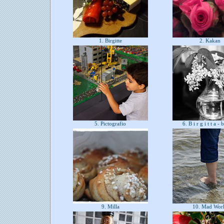
1. Birgitte
2. Kakan
5. Pictografio
6. B i r g i t t a -
9. Milla
10. Mad Wor