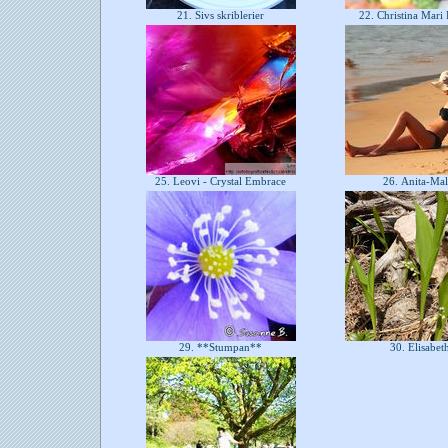
21. Sivs skriblerier
22. Christina Mari
25. Leovi - Crystal Embrace
26. Anita-Ma
29. **Stumpan**
30. Elisabet