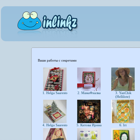
Ваши работы с секретами
1. Helga Saaresto
2. МамаФиалка
3. YanChik
(Hellilote)
4. Helga Saaresto
5. Китова Ирина
6. Iri