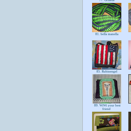
77. Grisette
81. bella manella
85. Rubinengel
89. WiWi your best
friend