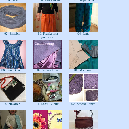
78. Hala
79. luni&druetken
80. Tragemama
82. Salsabil
83. Frauke aka
84. fenja
quilthexle
86. Frau Galotti
87. Weisse Lilie
88. Mamazeit
90. :)Doro(:
91. Danis-Allerlei
92. Schöne Dinge