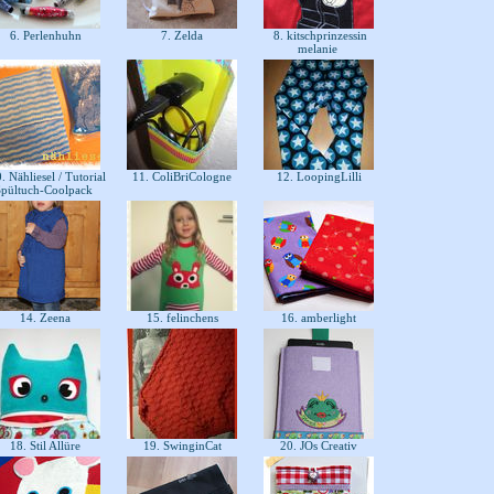
6. Perlenhuhn
7. Zelda
8. kitschprinzessin
melanie
. Nähliesel / Tutorial
11. ColiBriCologne
12. LoopingLilli
Spültuch-Coolpack
14. Zeena
15. felinchens
16. amberlight
18. Stil Allüre
19. SwinginCat
20. JOs Creativ