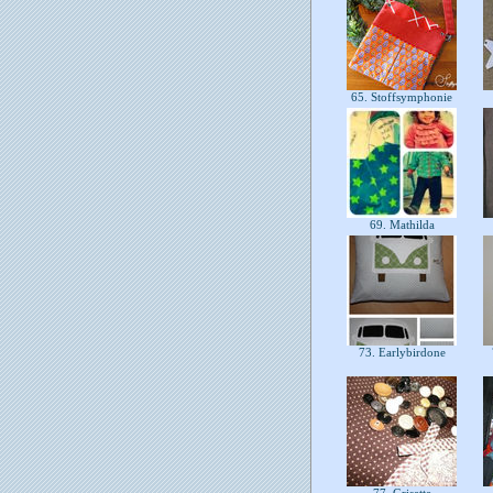
65. Stoffsymphonie
69. Mathilda
73. Earlybirdone