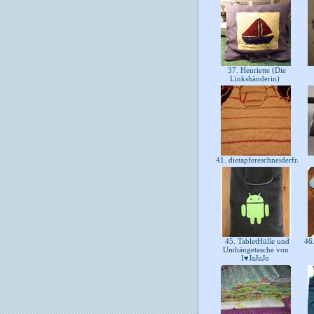
37. Henriette (Die
Linkshänderin)
41. dietapfereschneiderfrau
45. TabletHülle und
46.
Umhängetasche von
I♥JaJuJo