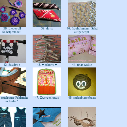
38. Liebevoll
39. doris
40. frauhohmann: Schal
Selbstgestaltet
aufgepeppt
42. davdav-t
43. ♥ scharly ♥
44. tinas wolke
 spielpause Fehlstiche
47. Zwergenluxus
48. seifenblasenbeats
im Leder?