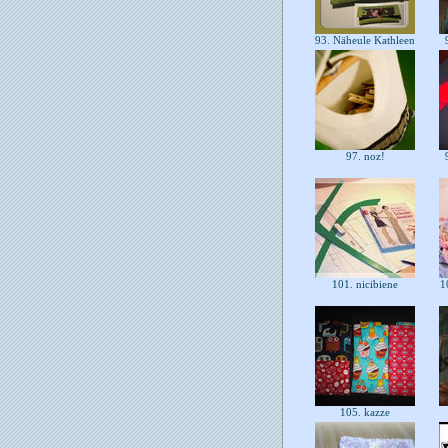
93. Näheule Kathleen
9
97. noz!
9
101. nicibiene
10
105. kazze