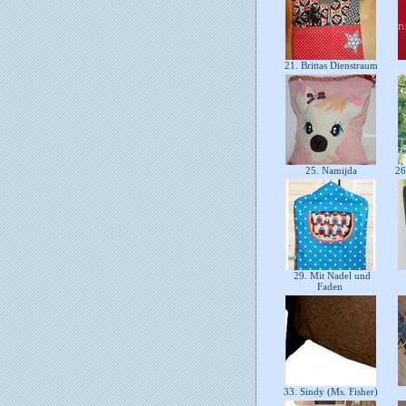
21. Brittas Dienstraum
25. Namijda
26
29. Mit Nadel und
Faden
33. Sindy (Ms. Fisher)