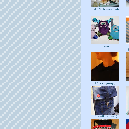
5. die Selbermacherin
9. Tamilu
10
13. Zioppizopp
17. stefi_licious :)