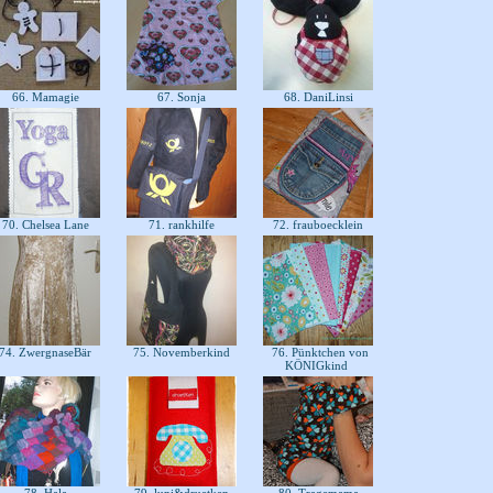
66. Mamagie
67. Sonja
68. DaniLinsi
70. Chelsea Lane
71. rankhilfe
72. frauboecklein
74. ZwergnaseBär
75. Novemberkind
76. Pünktchen von
KÖNIGkind