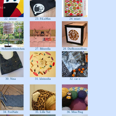
22. aennie
23. FiLuMas
24. miari
. Holunderbluetchen
27. Biberella
28. DieBommelfrau
30. Nina
31. kleinodia
32. car o
34. FreiNaht
35. Lille Yul
36. Miss Ping