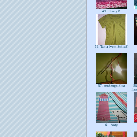
49. CherryM.
53. Tanja (vom Schloß)
57. strohzugoldlisa
58.
Fas
61. Antje