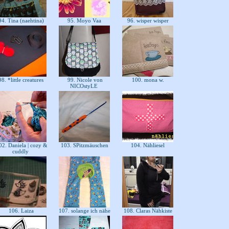
4. Tina (naehtina)
95. Moyo Vaa
96. wisper wisper
8. *little creatures
99. Nicole von
100. mona w.
NICOstyLE
2. Daniela | cozy &
103. SPitzmäuschen
104. Nähliesel
cuddly
106. Laiza
107. solange ich nähe
108. Claras Nähkiste