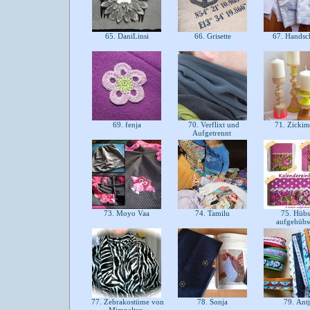
65. DaniLinsi
66. Grisette
67. Hands
69. fenja
70. Verflixt und
71. Zickim
Aufgetrennt
73. Moyo Vaa
74. Tamilu
75. Hübs
aufgehübs
77. Zebrakostüme von
78. Sonja
79. Ant