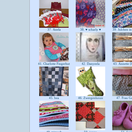
37. Anela
38. ♥ scharly ♥
39. Julchen i
41. Charlotte Fingerhut
42. Danyeela
43. Annette [
45. bea
46. Zwergenluxus
47. Frau Ga