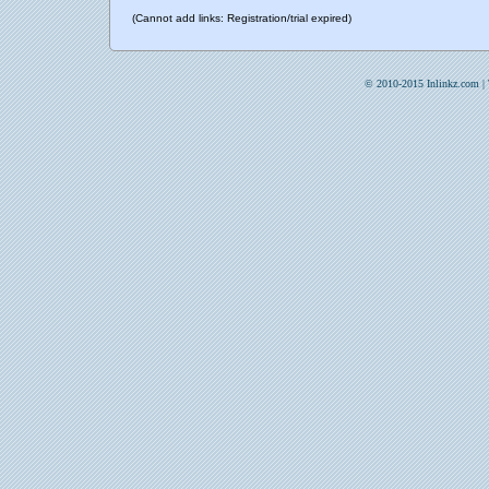
(Cannot add links: Registration/trial expired)
© 2010-2015 Inlinkz.com |