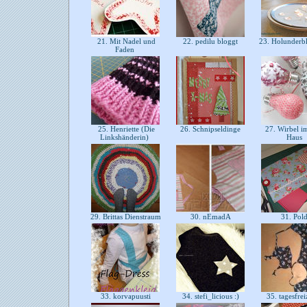
21. Mit Nadel und
22. pedilu bloggt
23. Holunderb
Faden
25. Henriette (Die
26. Schnipseldinge
27. Wirbel i
Linkshänderin)
Haus
29. Brittas Dienstraum
30. nEmadA
31. Pol
33. korvapuusti
34. stefi_licious :)
35. tagesfrei