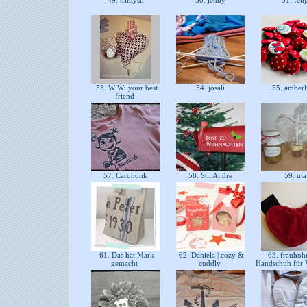
49. trimysh
50. jenny
51. fen
53. WiWi your best
54. josali
55. amberl
friend
57. Carohonk
58. Stil Allüre
59. ut
61. Das hat Mark
62. Daniela | cozy &
63. frauhoh
gemacht
cuddly
Handschuh für 