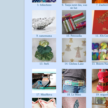
5. felinchens
6. Tanja nutzt das, was
7. Zaubert
sie hat
9. naturmama
10. Petronella
11. JOs Cr
13. Stefi
14. Chelsea Lane
15. Beierts Na
17. MissShiva
18. Le Mimi
19. miguel