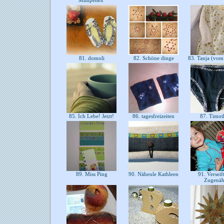
Mimpeltex
81. domoli
82. Schöne dinge
83. Tanja (vom
85. Ich Lebe! Jetzt!
86. tagesfreizeiten
87. Timot
89. Miss Ping
90. Näheule Kathleen
91. Verseif
Zugenä