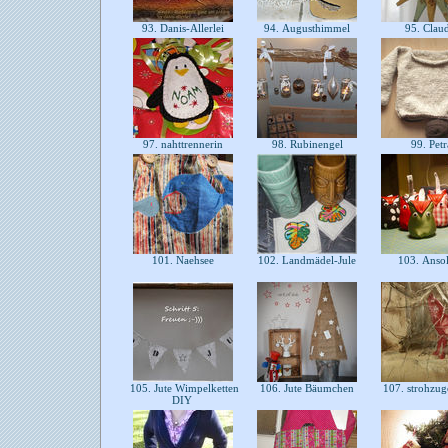
93. Danis-Allerlei
94. Augusthimmel
95. Clau
97. nahttrennerin
98. Rubinengel
99. Pet
101. Naehsee
102. Landmädel-Jule
103. Anso
105. Jute Wimpelketten
106. Jute Bäumchen
107. strohzug
DIY