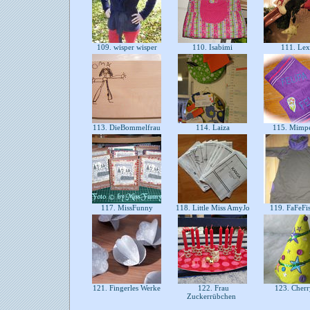
109. wisper wisper
110. Isabimi
111. Lex
113. DieBommelfrau
114. Laiza
115. Mimp
117. MissFunny
118. Little Miss AmyJo
119. FaFeFi
121. Fingerles Werke
122. Frau
123. Cher
Zuckerrübchen