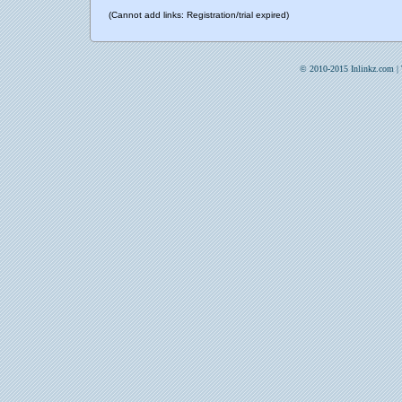
(Cannot add links: Registration/trial expired)
© 2010-2015 Inlinkz.com |