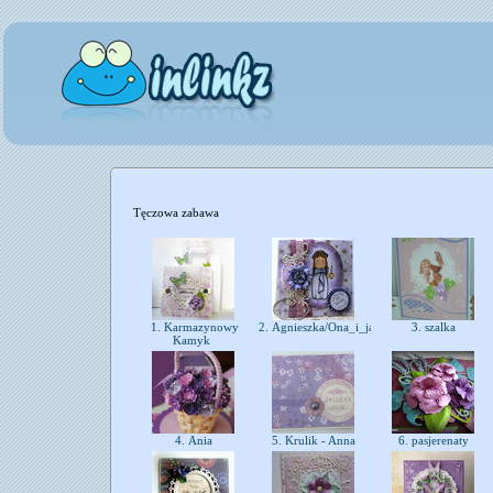
Tęczowa zabawa
1. Karmazynowy
2. Agnieszka/Ona_i_ja
3. szalka
Kamyk
4. Ania
5. Krulik - Anna
6. pasjerenaty