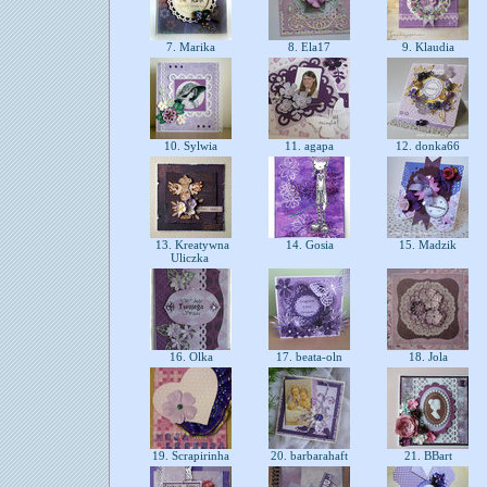
7. Marika
8. Ela17
9. Klaudia
10. Sylwia
11. agapa
12. donka66
13. Kreatywna
14. Gosia
15. Madzik
Uliczka
16. Olka
17. beata-oln
18. Jola
19. Scrapirinha
20. barbarahaft
21. BBart