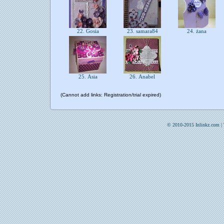
22. Gosia
23. samara84
24. żana
25. Asia
26. Anabel
(Cannot add links: Registration/trial expired)
© 2010-2015 Inlinkz.com |