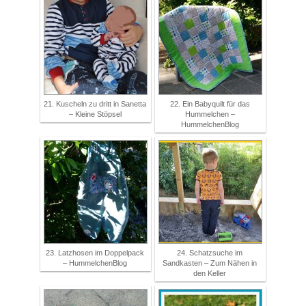
21. Kuscheln zu dritt in Sanetta
22. Ein Babyquilt für das
– Kleine Stöpsel
Hummelchen –
HummelchenBlog
23. Latzhosen im Doppelpack
24. Schatzsuche im
– HummelchenBlog
Sandkasten – Zum Nähen in
den Keller