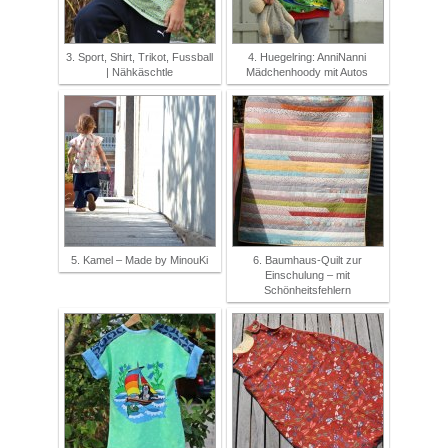
3. Sport, Shirt, Trikot, Fussball
4. Huegelring: AnniNanni
| Nähkäschtle
Mädchenhoody mit Autos
5. Kamel – Made by MinouKi
6. Baumhaus-Quilt zur
Einschulung – mit
Schönheitsfehlern