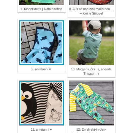
7. Kindershirts | Nähkäschtle
8. Aus alt und neu mach neu…
– Kleine Stöpsel
9. antetanni ♥
10. Morgens Zirkus, abends
Theater ;-)
11. antetanni ♥
12. Ein direkt-in-den-