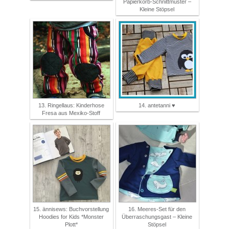
Papierkorb-Schnittmuster –
Kleine Stöpsel
13. Ringellaus: Kinderhose
14. antetanni ♥
Fresa aus Mexiko-Stoff
15. ännisews: Buchvorstellung
16. Meeres-Set für den
Hoodies for Kids *Monster
Überraschungsgast – Kleine
Plott*
Stöpsel