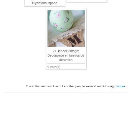
Diydetodounpoco
27. Isabel Vintage:
Decoupage en huevos de
ceramica
9
vote(s)
The collection has closed. Let other people know about it through
twitter
.