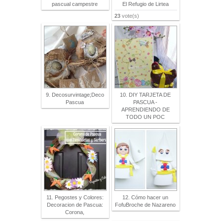
pascual campestre
El Refugio de Lirtea
23
vote(s)
9. Decosurvintage;Deco
10. DIY TARJETA DE
Pascua
PASCUA -
APRENDIENDO DE
TODO UN POC
11. Pegostes y Colores:
12. Cómo hacer un
Decoracion de Pascua:
FofuBroche de Nazareno
Corona,