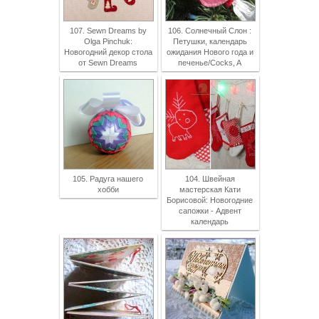
107. Sewn Dreams by
106. Солнечный Слон :
Olga Pinchuk:
Петушки, календарь
Новогодний декор стола
ожидания Нового года и
от Sewn Dreams
печенье/Cocks, A
105. Радуга нашего
104. Швейная
хобби
мастерская Кати
Борисовой: Новогодние
сапожки - Адвент
календарь