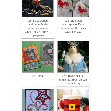
125. Fata Mariani
124. Швейная
Handmade Studio:
мастерская Кати
Брошь из бисера
Борисовой: С Новым
"Строптивый петух" и
годом Петуха!
предново
123. innaj
122. тихая мышь:
Мадонна Эрастовна и
Новый год