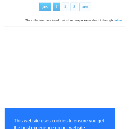
prev
1
2
3
next
The collection has closed. Let other people know about it through
twitter
.
This website uses cookies to ensure you get
the best experience on our website.