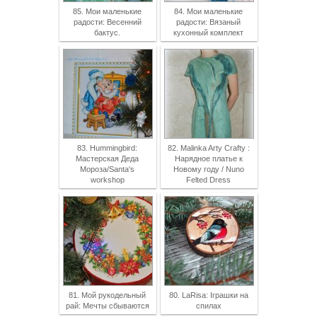
85. Мои маленькие
84. Мои маленькие
радости: Весенний
радости: Вязаный
бактус.
кухонный комплект
83. Hummingbird:
82. Malinka Arty Crafty :
Мастерская Деда
Нарядное платье к
Мороза/Santa's
Новому году / Nuno
workshop
Felted Dress
81. Мой рукодельный
80. LaRisa: Іграшки на
рай: Мечты сбываются
спилах