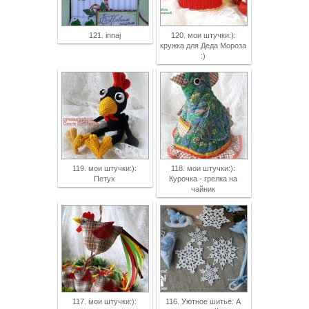
121. innaj
120. мои штучки:):
кружка для Деда Мороза
:)
119. мои штучки:):
118. мои штучки:):
Петух
Курочка - грелка на
чайник
117. мои штучки:):
116. Уютное шитьё: А