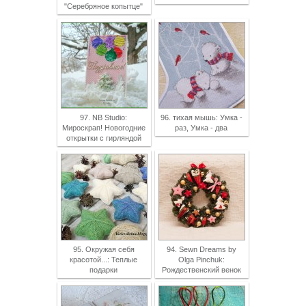
"Серебряное копытце"
97. NB Studio:
96. тихая мышь: Умка -
Мироскрап! Новогодние
раз, Умка - два
открытки с гирляндой
95. Окружая себя
94. Sewn Dreams by
красотой...: Теплые
Olga Pinchuk:
подарки
Рождественский венок