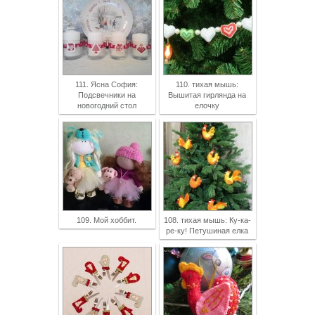
111. Ясна София:
110. тихая мышь:
Подсвечники на
Вышитая гирлянда на
новогодний стол
елочку
109. Мой хоббит.
108. тихая мышь: Ку-ка-
ре-ку! Петушиная елка