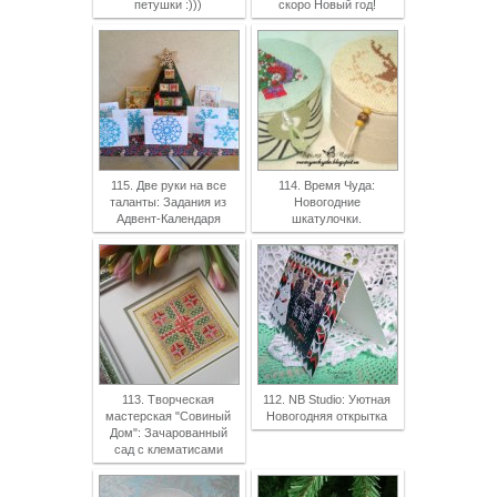
петушки :)))
скоро Новый год!
115. Две руки на все
114. Время Чуда:
таланты: Задания из
Новогодние
Адвент-Календаря
шкатулочки.
113. Творческая
112. NB Studio: Уютная
мастерская "Совиный
Новогодняя открытка
Дом": Зачарованный
сад с клематисами