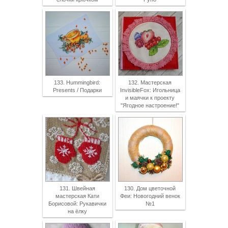
133. Hummingbird:
132. Мастерская
Presents / Подарки
InvisibleFox: Игольница
и маячки к проекту
"Ягодное настроение!"
131. Швейная
130. Дом цветочной
мастерская Кати
Феи: Новогодний венок
Борисовой: Рукавички
№1
на ёлкy