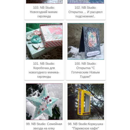
103. NB Studio:
102. NB Studio:
Новогодний миник-
Открытка ... И расцвел
гирлянда
подснежник!..
101. NB Studio:
100. NB Studio:
Коробочка для
Открытка "С
новогоднего миника-
Готическим Новым
гирлянды
Годом!"
99. NB Studio: Семейная
98. NB Studio:Кормушка
звезда на елку
"Парижское кафе"